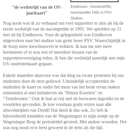
"de wedstrijd van de OV-
Eindhoven - Dordrecht'90,
jaarkaart"
nacompetitie 1991 in PSV-
Stadion
Nog nooit was ik zo verbaasd om veel supporters te zien als bij de
eerste wedstrijd van de nacompetitie in 1991. We speelden op 21
mei uit bij Eindhoven. Voor de gelegenheid was Eindhoven
uitgeweken naar het stadion van grote broer PSV. Waarschijnlijk in
de hoop meer toeschouwers te trekken. Ik kan me niet meer
herinneren of er nou een of meerdere bussen van de
supportersvereniging reden, ik ben die wedstrijd namelijk met mijn
OV-studentenkaart gegaan.
Enkele maanden daarvoor was dat ding na zware protesten bij ons
studenten door de strot geduwd. Uiteindelijk accepteerden de
studenten de kaart en onder het mom van het beste ervan maken
ontstonden al snel initiatieven als "Ritzen Koeriers" en
"Treinfeesten." Ook ik had al vrij snel de bezwaren ingeslikt en de
voordelen gevonden. Ik kon voortaan gratis reizen naar alle
uitwedstrijden van Dordt! Dat deed ik dus ook. Zo heb ik
bijvoorbeeld temidden van de Wageningers in mijn eentje op de
Wageningse Berg de periodetitel gevierd. Met andere woorden. Het
was nog nooit zo'n feest geweest in de trein als die tijd.