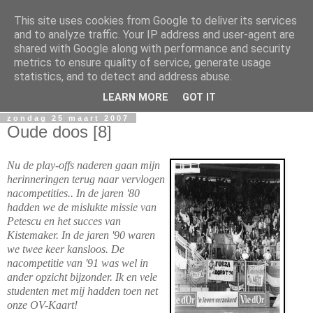
This site uses cookies from Google to deliver its services
Sacha's
and to analyze traffic. Your IP address and user-agent are
shared with Google along with performance and security
metrics to ensure quality of service, generate usage
Mijn online dagboek.. Geniet ervan, en laat vooral weten wat
statistics, and to detect and address abuse.
je ervan denkt!
LEARN MORE
GOT IT
zondag 25 maart 2007
Oude doos [8]
Nu de play-offs naderen gaan mijn
herinneringen terug naar vervlogen
nacompetities.. In de jaren '80
hadden we de mislukte missie van
Petescu en het succes van
Kistemaker. In de jaren '90 waren
we twee keer kansloos. De
nacompetitie van '91 was wel in
ander opzicht bijzonder. Ik en vele
studenten met mij hadden toen net
onze OV-Kaart!