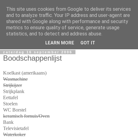
This site uses cookies from Google to deliver its services
Sacha's
and to analyze traffic. Your IP address and user-agent are
shared with Google along with performance and security
metrics to ensure quality of service, generate usage
Mijn online dagboek.. Geniet ervan, en laat vooral weten wat
statistics, and to detect and address abuse.
je ervan denkt!
LEARN MORE
GOT IT
zaterdag 16 september 2006
Boodschappenlijst
Koelkast (amerikaans)
Wasmachine
Strijkijzer
Strijkplank
Eettafel
Stoelen
WC Borstel
keramisch fornuis/Oven
Bank
Televisietafel
Waterkoker