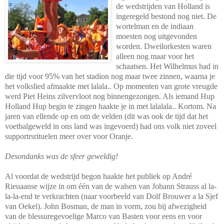
de wedstrijden van Holland is
ingeregeld bestond nog niet. De
wortelman en de indiaan
moesten nog uitgevonden
worden. Dweilorkesten waren
alleen nog maar voor het
schaatsen. Het Wilhelmus had in
die tijd voor 95% van het stadion nog maar twee zinnen, waarna je
het volkslied afmaakte met lalala.. Op momenten van grote vreugde
werd Piet Heins zilvervloot nog binnengezongen. Als iemand Hup
Holland Hup begin te zingen haakte je in met lalalala.. Kortom. Na
jaren van ellende op en om de velden (dit was ook de tijd dat het
voetbalgeweld in ons land was ingevoerd) had ons volk niet zoveel
supportrsrituelen meer over voor Oranje.
Desondanks was d
e sfeer geweldig!
Al voordat de wedstrijd begon haakte het publiek op André
Rieuaanse wijze in om één van de walsen van Johann Strauss al la-
la-la-end te verkrachten (naar voorbeeld van Dolf Brouwer a la Sjef
van Oekel). John Bosman, de man in vorm, zou bij afwezigheid
van de blessuregevoelige Marco van Basten voor eens en voor