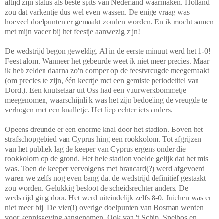
altijd zijn status als beste spits van Nederland waarmaken. Holland
zou dat varkentje dus wel even wassen. De enige vraag was
hoeveel doelpunten er gemaakt zouden worden. En ik mocht samen
met mijn vader bij het feestje aanwezig zijn!
De wedstrijd begon geweldig. Al in de eerste minuut werd het 1-0!
Feest alom. Wanneer het gebeurde weet ik niet meer precies. Maar
ik heb zelden daarna zo'n domper op de feestvreugde meegemaakt
(om precies te zijn, één keertje met een gemiste periodetitel van
Dordt). Een knutselaar uit Oss had een vuurwerkbommetje
meegenomen, waarschijnlijk was het zijn bedoeling de vreugde te
verhogen met een knalletje. Het liep echter iets anders.
Opeens dreunde er een enorme knal door het stadion. Boven het
strafschopgebied van Cyprus hing een rookkolom. Tot afgrijzen
van het publiek lag de keeper van Cyprus ergens onder die
rookkolom op de grond. Het hele stadion voelde gelijk dat het mis
was. Toen de keeper vervolgens met brancard(?) werd afgevoerd
waren we zelfs nog even bang dat de wedstrijd definitief gestaakt
zou worden. Gelukkig besloot de scheidsrechter anders. De
wedstrijd ging door. Het werd uiteindelijk zelfs 8-0. Juichen was er
niet meer bij. De vier(!) overige doelpunten van Bosman werden
voor kennisgeving aangenomen. Ook van 't Schip, Spelbos en