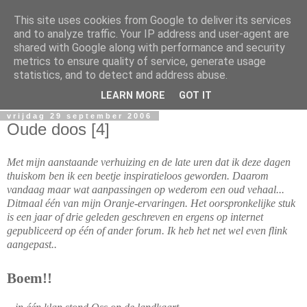
This site uses cookies from Google to deliver its services
Sacha's
and to analyze traffic. Your IP address and user-agent are
shared with Google along with performance and security
metrics to ensure quality of service, generate usage
Mijn online dagboek.. Geniet ervan, en laat vooral weten wat
statistics, and to detect and address abuse.
je ervan denkt!
LEARN MORE
GOT IT
vrijdag 29 september 2006
Oude doos [4]
Met mijn aanstaande verhuizing en de late uren dat ik deze dagen
thuiskom ben ik een beetje inspiratieloos geworden. Daarom
vandaag maar wat aanpassingen op wederom een oud vehaal...
Ditmaal één van mijn Oranje-ervaringen. Het oorspronkelijke stuk
is een jaar of drie geleden geschreven en ergens op internet
gepubliceerd op één of ander forum. Ik heb het net wel even flink
aangepast..
Boem!!