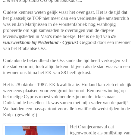
...in één klap stond Oss op de landkaart...
Oudere kenners weten gelijk waar het over gaat. Het is de tijd dat
het plaatselijke TOP niet meer dan een verdienstelijke amateurclub
was en Jan Marijnissen in de worstenfabriek nog wanhopig
probeerde om zijn kamaraden te overtuigen van de diepere
levenswijsheden in Mao's rode boekje. Het is de tijd van
de
vuurwerkbom bij Nederland - Cyprus!
Gegooid door een inwoner
van het Brabantse Oss.
Ondanks de bekendheid die Oss sinds die tijd heeft verkregen zal
die stad voor mij toch altijd bekend blijven als de stad waarvan een
inwoner ons bijna het EK van 88 heeft gekost.
Het is 28 oktober 1987. EK kwalificatie. Holland kan zich eindelijk
weer eens plaatsen voor een groot toernooi. Een overwinning op
het nietige Cyprus moest voldoende zijn om de tickets naar
Duitsland te bestellen. Ik was samen met mijn vader van de partij!
We hadden een pass-partout voor alle kwalificatiewedstrijden in de
Kuip. (geweldig!)
Het Oranjeca
rnaval dat
tegenwoordig als omlijsting van